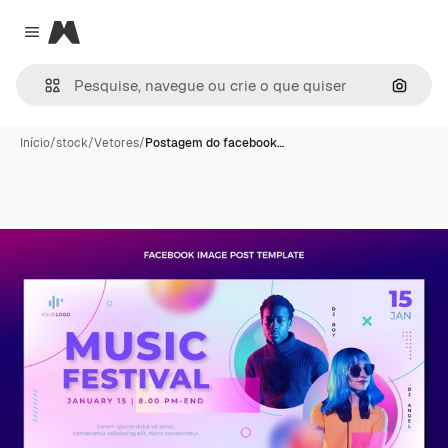
Magnific
Close menu
Pesqui
Início
/
stock
/
Vetores
/
Postagem do facebook…