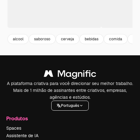
alcool
saboroso
cerveja
bebidas
comida
deli
A plataforma criativa para você direcionar seu melhor trabalho.
Mais de 1 milhão de assinantes entre criativos, empresas,
agências e estúdios.
Português
Produtos
Spaces
Assistente de IA