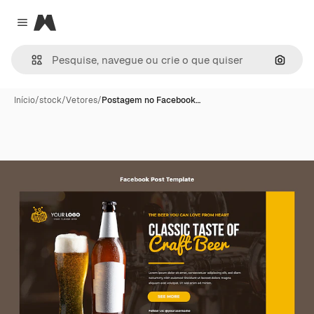
Magnific
Close menu
Pesqui
Início
/
stock
/
Vetores
/
Postagem no Facebook…