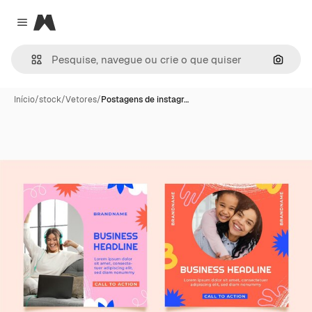
Magnific
Close menu
Pesqui
Início
/
stock
/
Vetores
/
Postagens de instagr…