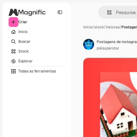
Criar
Início
/
stock
/
Vetores
/
Postagen
Início
Buscar
Postagens de instagra
pikisuperstar
Stock
Explorar
Todas as ferramentas