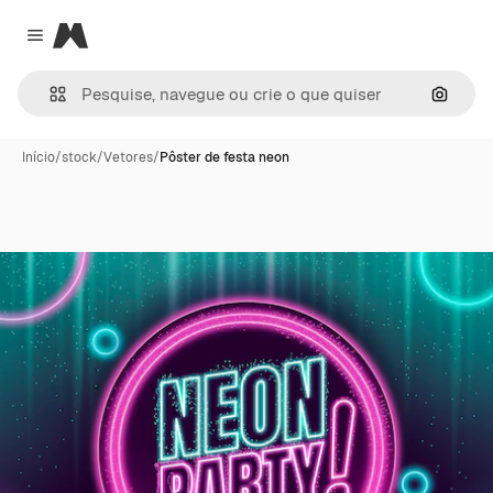
Magnific
Close menu
Pesqui
Início
/
stock
/
Vetores
/
Pôster de festa neon