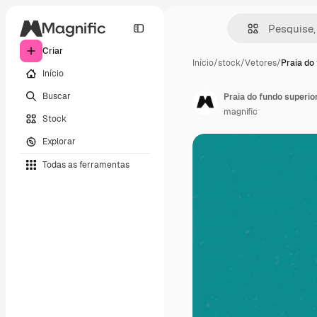
Criar
Início
/
stock
/
Vetores
/
Praia do
Início
Buscar
Praia do fundo superio
magnific
Stock
Explorar
Todas as ferramentas