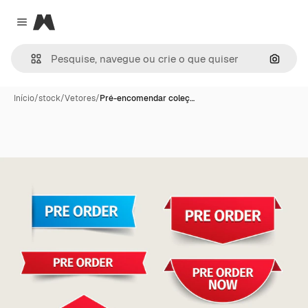
Magnific
Close menu
Pesqui
Início
/
stock
/
Vetores
/
Pré-encomendar coleç…