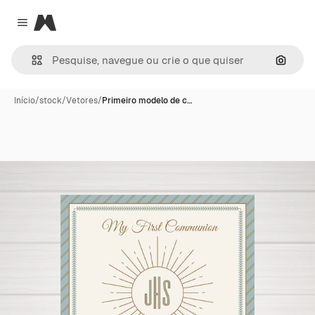
Magnific
Close menu
Pesqui
Início
/
stock
/
Vetores
/
Primeiro modelo de c…