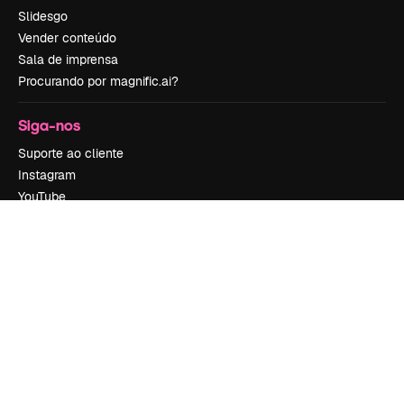
Slidesgo
Vender conteúdo
Sala de imprensa
Procurando por magnific.ai?
Siga-nos
Suporte ao cliente
Instagram
YouTube
LinkedIn
TikTok
Discord
X
Reddit
Copyright © 2010-
2026
Freepik Company S.L.U.
Todos os direitos
reservados
.