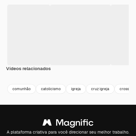
Vídeos relacionados
Premium
Premium
Premium
Premium
comunhão
catolicismo
igreja
cruz igreja
cross
A plataforma criativa para você direcionar seu melhor trabalho.