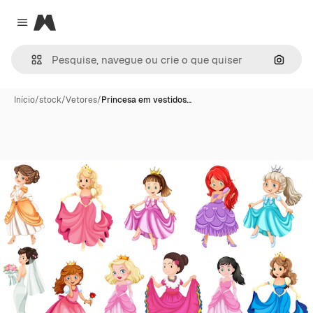
Magnific
Close menu
Pesqui
Início
/
stock
/
Vetores
/
Princesa em vestidos…