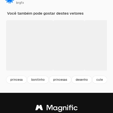
brgfx
Você também pode gostar destes vetores
princesa
bonitinho
princesas
desenho
cute
b