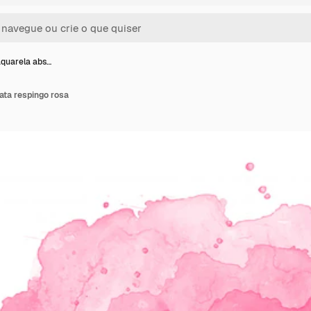
aquarela abs…
ata respingo rosa