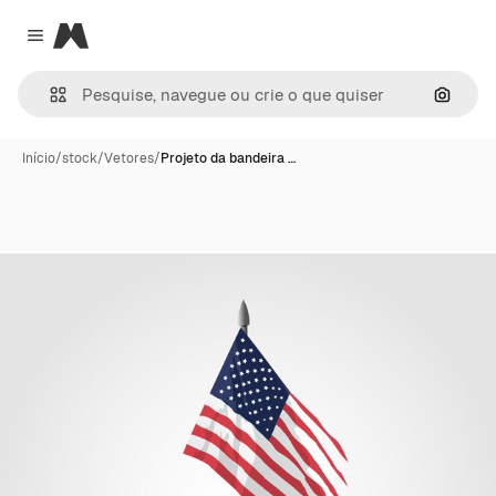
Magnific
Close menu
Pesqui
Início
/
stock
/
Vetores
/
Projeto da bandeira …