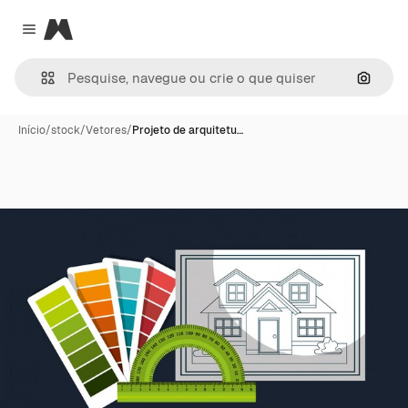
Magnific
Close menu
Pesqui
Início
/
stock
/
Vetores
/
Projeto de arquitetu…