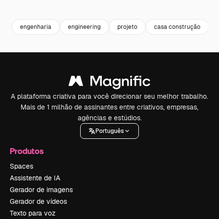
Premium
Premium
Gerado por IA
Premium
Premium
engenharia
engineering
projeto
casa construção
A plataforma criativa para você direcionar seu melhor trabalho.
Mais de 1 milhão de assinantes entre criativos, empresas,
agências e estúdios.
Português
Produtos
Spaces
Assistente de IA
Gerador de imagens
Gerador de vídeos
Texto para voz