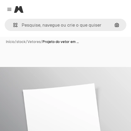
Magnific
Close menu
Pesqui
Início
/
stock
/
Vetores
/
Projeto do vetor em …