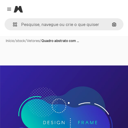
Magnific
Close menu
Pesqui
Início
/
stock
/
Vetores
/
Quadro abstrato com …