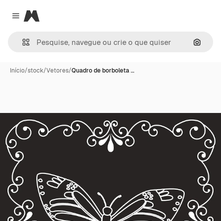
Magnific
Close menu
Pesqui
Início
/
stock
/
Vetores
/
Quadro de borboleta …