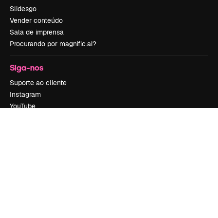
Slidesgo
Vender conteúdo
Sala de imprensa
Procurando por magnific.ai?
Siga-nos
Suporte ao cliente
Instagram
YouTube
LinkedIn
TikTok
Discord
X
Reddit
Copyright © 2010-
2026
Freepik Company S.L.U.
Todos os direitos
reservados
.