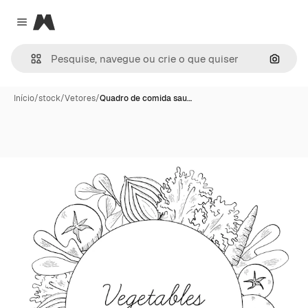
Magnific
Close menu
Pesqui
Início
/
stock
/
Vetores
/
Quadro de comida sau…