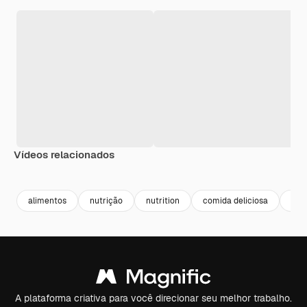
Vídeos relacionados
Premium
Premium
Premium
Premium
Gerado por 
alimentos
nutrição
nutrition
comida deliciosa
sab
A plataforma criativa para você direcionar seu melhor trabalho.