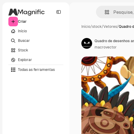
Criar
Início
/
stock
/
Vetores
/
Quadro d
Início
Buscar
Quadro de desenhos an
macrovector
Stock
Explorar
Todas as ferramentas