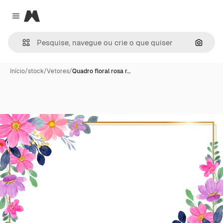
Magnific
Close menu
Pesqui
Início
/
stock
/
Vetores
/
Quadro floral rosa r…