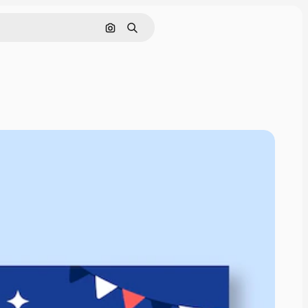
Pesquisar por imagem
Buscar