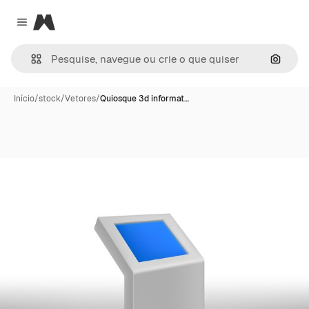
Magnific
Close menu
Pesqui
Início
/
stock
/
Vetores
/
Quiosque 3d informat…