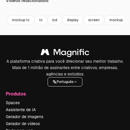
Vídeos relacionados
Premium
Premium
Gerado por IA
Premium
Premium
mockup tv
tv
lcd
display
screen
mockup sta
A plataforma criativa para você direcionar seu melhor trabalho.
Mais de 1 milhão de assinantes entre criativos, empresas,
agências e estúdios.
Português
Produtos
Spaces
Assistente de IA
Gerador de imagens
Gerador de vídeos