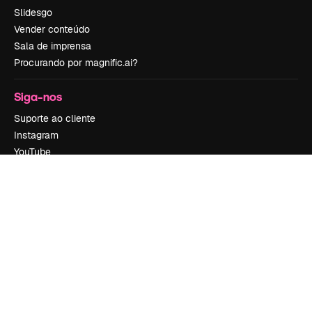
Slidesgo
Vender conteúdo
Sala de imprensa
Procurando por magnific.ai?
Siga-nos
Suporte ao cliente
Instagram
YouTube
LinkedIn
TikTok
Discord
X
Reddit
Copyright © 2010-
2026
Freepik Company S.L.U.
Todos os direitos
reservados
.