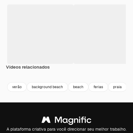
Vídeos relacionados
Premium
Premium
Gerado por IA
Premium
Premium
verão
background beach
beach
ferias
praia
A plataforma criativa para você direcionar seu melhor trabalho.