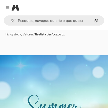
Magnific
Close menu
Pesqui
Início
/
stock
/
Vetores
/
Realista desfocado o…