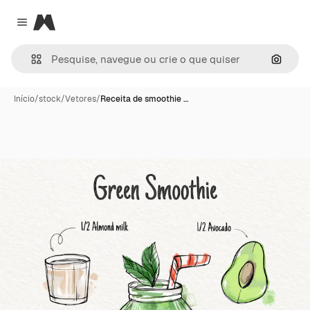
Magnific
Close menu
Pesqui
Início
/
stock
/
Vetores
/
Receita de smoothie …