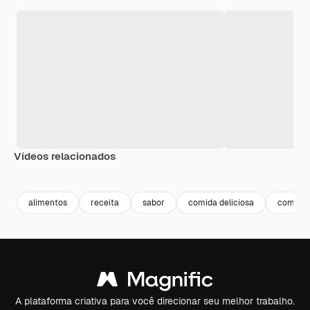
Vídeos relacionados
Premium
Premium
Premium
Premium
alimentos
receita
sabor
comida deliciosa
comida 
A plataforma criativa para você direcionar seu melhor trabalho.