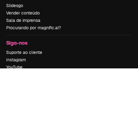
Slidesgo
Vender conteúdo
Sala de imprensa
Procurando por magnific.ai?
Siga-nos
Suporte ao cliente
Instagram
YouTube
LinkedIn
TikTok
Discord
X
Reddit
Copyright © 2010-
2026
Freepik Company S.L.U.
Todos os direitos
reservados
.