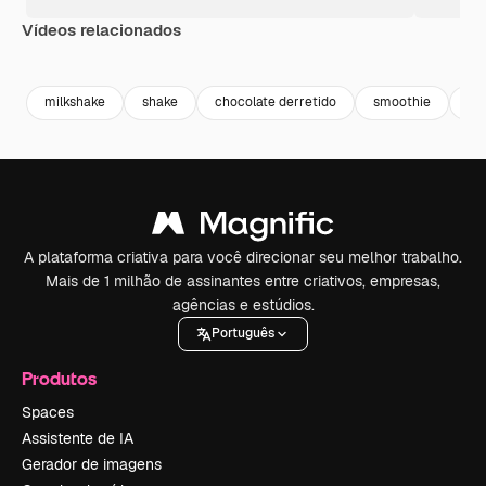
Vídeos relacionados
Premium
Premium
Premium
Premium
milkshake
shake
chocolate derretido
smoothie
so
A plataforma criativa para você direcionar seu melhor trabalho.
Mais de 1 milhão de assinantes entre criativos, empresas,
agências e estúdios.
Português
Produtos
Spaces
Assistente de IA
Gerador de imagens