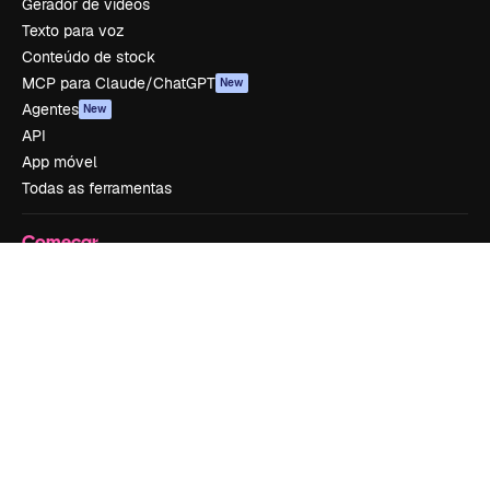
Gerador de vídeos
Texto para voz
Conteúdo de stock
MCP para Claude/ChatGPT
New
Agentes
New
API
App móvel
Todas as ferramentas
Começar
Academy
Documentação
Atendimento
Termos e condições
Política de privacidade
Originais
New
Política de cookies
Central de confiabilidade
Afiliados