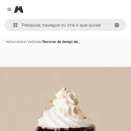
Magnific
Close menu
Pesqui
Início
/
stock
/
Vetores
/
Recurso de design de…