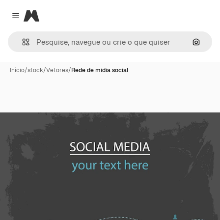
Magnific
Close menu
Pesqui
Início
/
stock
/
Vetores
/
Rede de mídia social