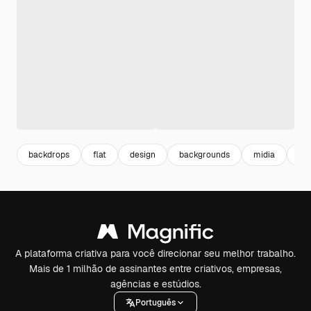
backdrops
flat
design
backgrounds
midia
co
A plataforma criativa para você direcionar seu melhor trabalho.
Mais de 1 milhão de assinantes entre criativos, empresas,
agências e estúdios.
Português