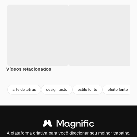
Vídeos relacionados
Premium
Premium
Gerado por IA
Premium
Premium
Gerado por 
arte de letras
design texto
estilo fonte
efeito fonte
A plataforma criativa para você direcionar seu melhor trabalho.