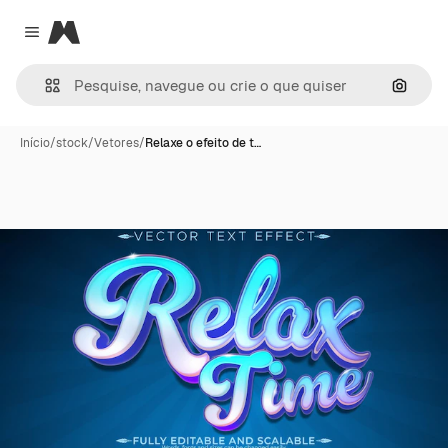
Magnific
Close menu
Pesqui
Início
/
stock
/
Vetores
/
Relaxe o efeito de t…