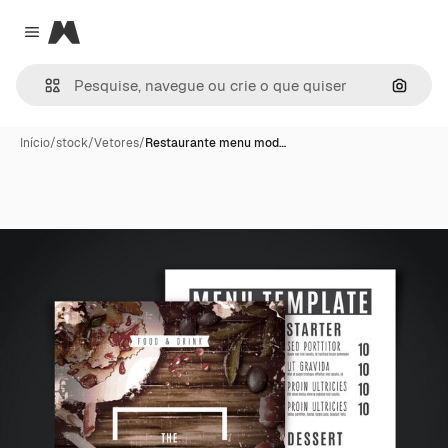
Magnific
Close menu
Pesqui
Início
/
stock
/
Vetores
/
Restaurante menu mod…