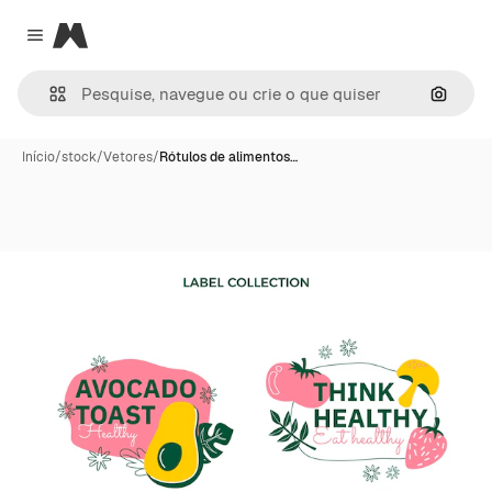
Magnific
Close menu
Pesqui
Início
/
stock
/
Vetores
/
Rótulos de alimentos…