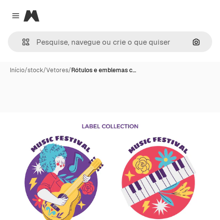
Magnific
Close menu
Pesqui
Início
/
stock
/
Vetores
/
Rótulos e emblemas c…