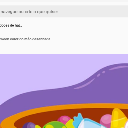
doces de hal…
oween colorido mão desenhada