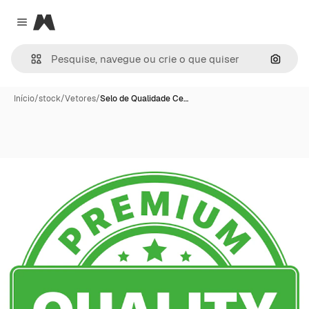
Magnific
Close menu
Pesqui
Início
/
stock
/
Vetores
/
Selo de Qualidade Ce…