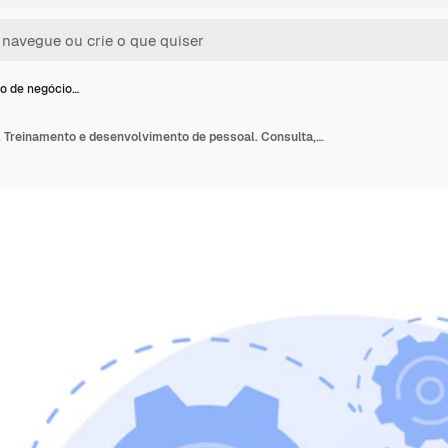
o de negócio…
Seminário de negócios. Treinamento e desenvolvimento de pessoal. Consulta, coaching, mentoring. Personagens de desenhos animados ouvindo relato de ilustração de conceito de empresária