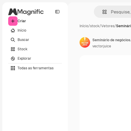
Criar
Início
/
stock
/
Vetores
/
Seminári
Início
Buscar
vectorjuice
Stock
Explorar
Todas as ferramentas