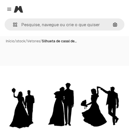
Magnific
Close menu
Pesqui
Início
/
stock
/
Vetores
/
Silhueta de casal de…