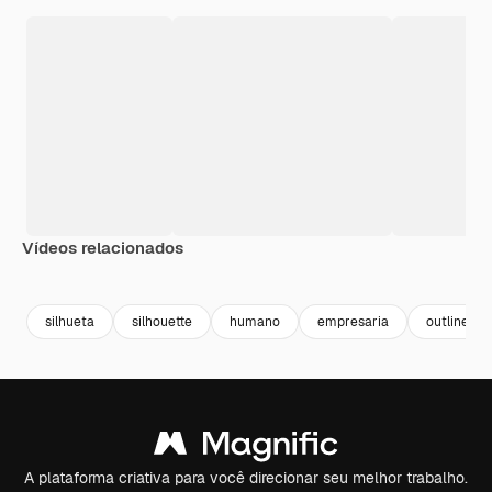
Vídeos relacionados
Premium
Premium
Gerado por IA
Premium
Premium
Gerado por 
silhueta
silhouette
humano
empresaria
outline
A plataforma criativa para você direcionar seu melhor trabalho.