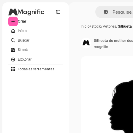
Criar
Início
/
stock
/
Vetores
/
Silhueta
Início
Buscar
Silhueta de mulher de
magnific
Stock
Explorar
Todas as ferramentas