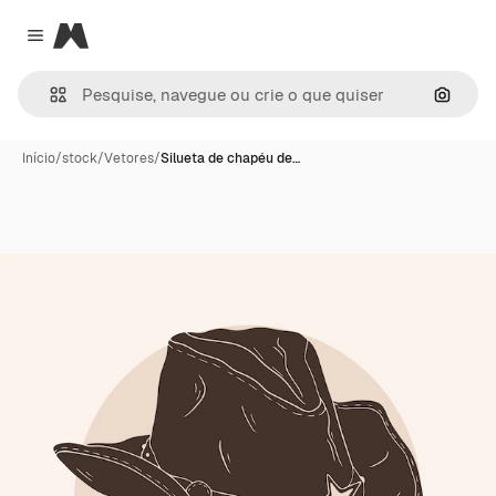
Magnific
Close menu
Pesqui
Início
/
stock
/
Vetores
/
Silueta de chapéu de…