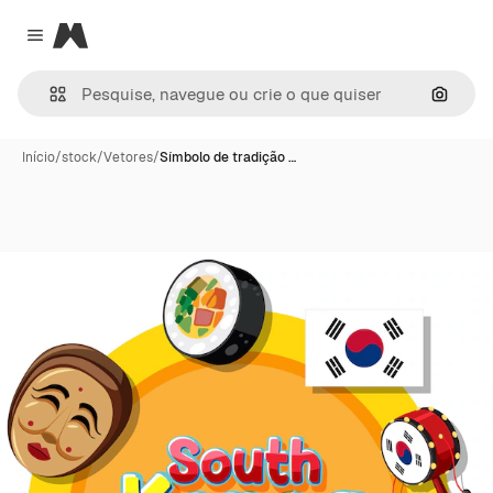
Magnific
Close menu
Pesqui
Início
/
stock
/
Vetores
/
Símbolo de tradição …