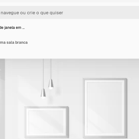
e janela em …
uma sala branca