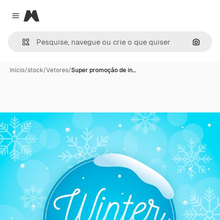
Magnific
Close menu
Pesqui
Início
/
stock
/
Vetores
/
Super promoção de in…