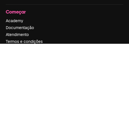
Começar
Academy
Documentação
Atendimento
Termos e condições
Política de privacidade
Originais
New
Política de cookies
Central de confiabilidade
Afiliados
Empresas
Empresa
Preços
Sobre nós
Reviews
Emprego