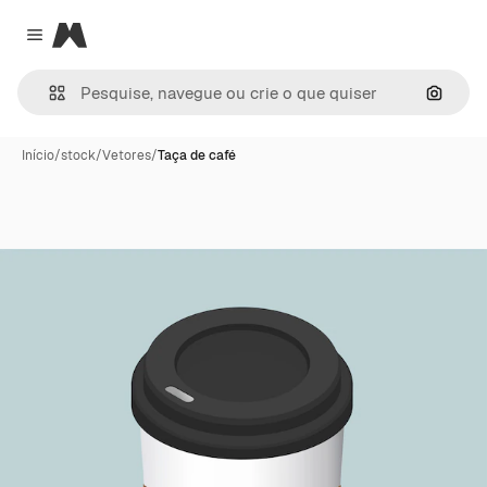
Magnific
Close menu
Pesqui
Início
/
stock
/
Vetores
/
Taça de café