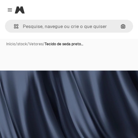
Magnific
Close menu
Pesqui
Início
/
stock
/
Vetores
/
Tecido de seda preto…