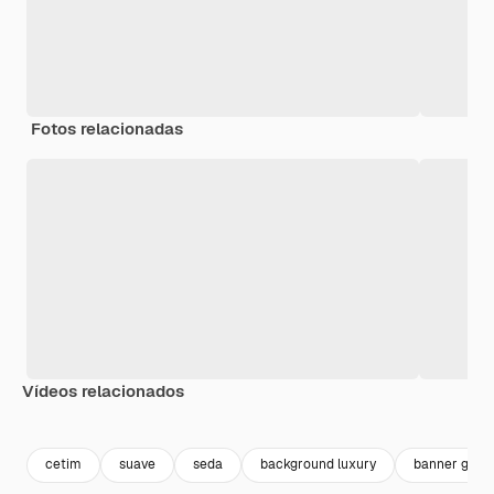
Fotos relacionadas
Vídeos relacionados
Premium
Premium
Gerado por IA
Premium
Premium
cetim
suave
seda
background luxury
banner grad