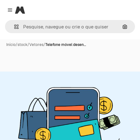
Magnific
Close menu
Pesqui
Início
/
stock
/
Vetores
/
Telefone móvel desen…