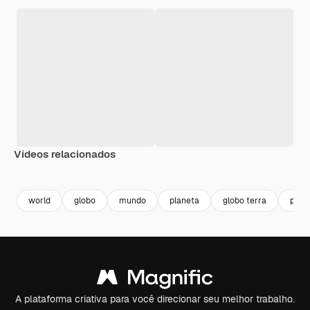
Vídeos relacionados
Premium
Premium
Premium
Premium
world
globo
mundo
planeta
globo terra
plane
A plataforma criativa para você direcionar seu melhor trabalho.