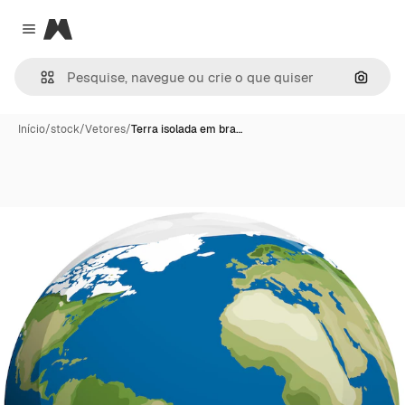
Magnific
Close menu
Pesqui
Início
/
stock
/
Vetores
/
Terra isolada em bra…