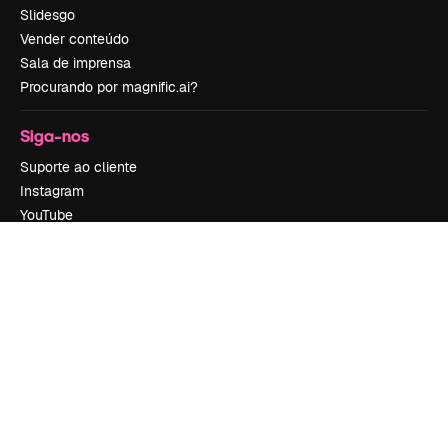
Slidesgo
Vender conteúdo
Sala de imprensa
Procurando por magnific.ai?
Siga-nos
Suporte ao cliente
Instagram
YouTube
LinkedIn
TikTok
Discord
X
Reddit
Copyright © 2010-
2026
Freepik Company S.L.U.
Todos os direitos
reservados
.