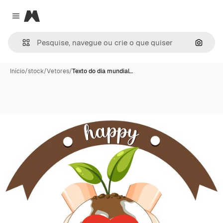
Magnific
Close menu
Pesqui
Início
/
stock
/
Vetores
/
Texto do dia mundial…