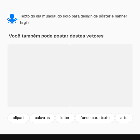
Texto do dia mundial do solo para design de pôster e banner
brgfx
Você também pode gostar destes vetores
clipart
palavras
letter
fundo para texto
arte
a