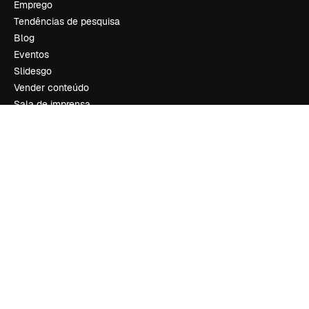
Emprego
Tendências de pesquisa
Blog
Eventos
Slidesgo
Vender conteúdo
Sala de imprensa
Procurando por magnific.ai?
Siga-nos
Suporte ao cliente
Instagram
YouTube
LinkedIn
TikTok
Discord
X
Reddit