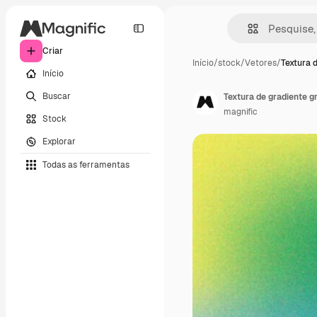
Criar
Início
/
stock
/
Vetores
/
Textura 
Início
Buscar
Textura de gradiente g
magnific
Stock
Explorar
Todas as ferramentas