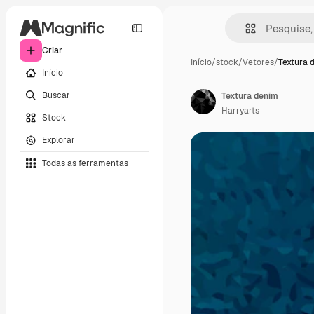
Criar
Início
/
stock
/
Vetores
/
Textura 
Início
Buscar
Textura denim
Harryarts
Stock
Explorar
Todas as ferramentas