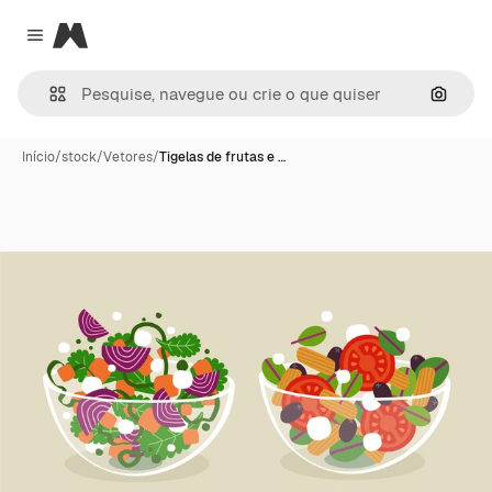
Magnific
Close menu
Pesqui
Início
/
stock
/
Vetores
/
Tigelas de frutas e …