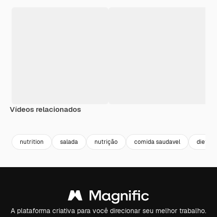
Vídeos relacionados
Premium
Premium
Gerado por IA
Premium
Premium
nutrition
salada
nutrição
comida saudavel
dieta
A plataforma criativa para você direcionar seu melhor trabalho.