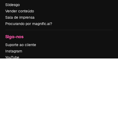
Slidesgo
Vender conteúdo
Sala de imprensa
Procurando por magnific.ai?
Siga-nos
Suporte ao cliente
Instagram
YouTube
LinkedIn
TikTok
Discord
X
Reddit
Copyright © 2010-
2026
Freepik Company S.L.U.
Todos os direitos
reservados
.