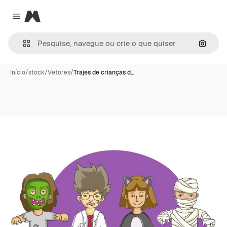
Magnific
Close menu
Pesqui
Início
/
stock
/
Vetores
/
Trajes de crianças d…