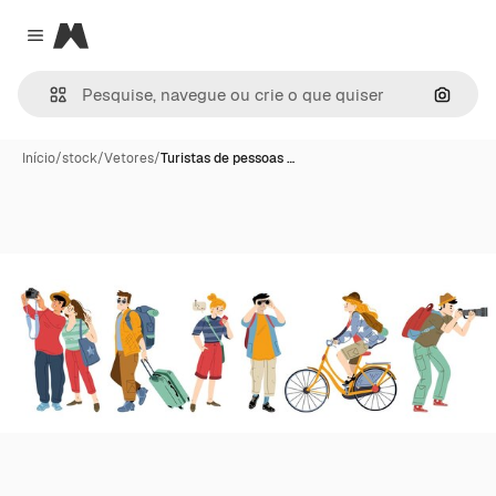
Magnific
Close menu
Pesqui
Início
/
stock
/
Vetores
/
Turistas de pessoas …