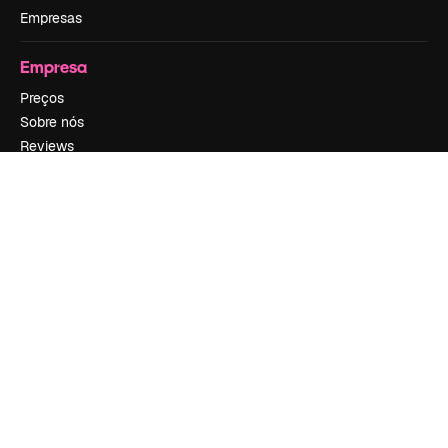
Empresas
Empresa
Preços
Sobre nós
Reviews
Emprego
Tendências de pesquisa
Blog
Eventos
Slidesgo
Vender conteúdo
Sala de imprensa
Procurando por magnific.ai?
Siga-nos
Suporte ao cliente
Instagram