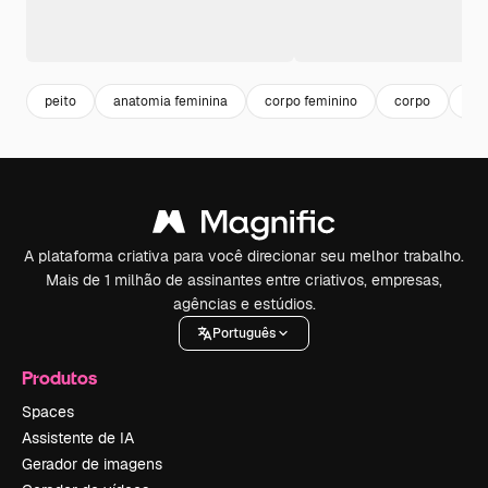
peito
anatomia feminina
corpo feminino
corpo
ma
A plataforma criativa para você direcionar seu melhor trabalho.
Mais de 1 milhão de assinantes entre criativos, empresas,
agências e estúdios.
Português
Produtos
Spaces
Assistente de IA
Gerador de imagens