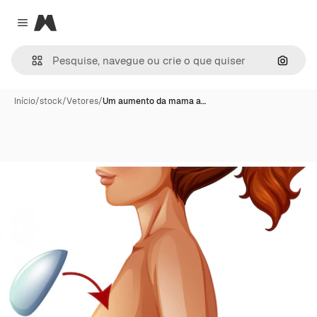
Magnific
Close menu
Pesqui
Início
/
stock
/
Vetores
/
Um aumento da mama a…